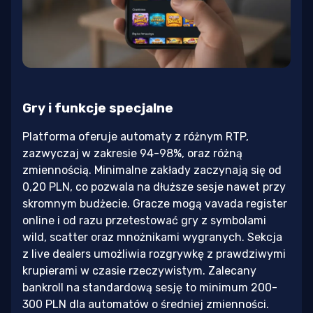
Gry i funkcje specjalne
Platforma oferuje automaty z różnym RTP,
zazwyczaj w zakresie 94-98%, oraz różną
zmiennością. Minimalne zakłady zaczynają się od
0,20 PLN, co pozwala na dłuższe sesje nawet przy
skromnym budżecie. Gracze mogą vavada register
online i od razu przetestować gry z symbolami
wild, scatter oraz mnożnikami wygranych. Sekcja
z live dealers umożliwia rozgrywkę z prawdziwymi
krupierami w czasie rzeczywistym. Zalecany
bankroll na standardową sesję to minimum 200-
300 PLN dla automatów o średniej zmienności.