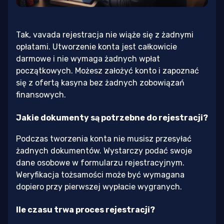
Tak, vavada rejestracja nie wiąże się z żadnymi
opłatami. Utworzenie konta jest całkowicie
darmowe i nie wymaga żadnych wpłat
początkowych. Możesz założyć konto i zapoznać
się z ofertą kasyna bez żadnych zobowiązań
finansowych.
Jakie dokumenty są potrzebne do rejestracji?
Podczas tworzenia konta nie musisz przesyłać
żadnych dokumentów. Wystarczy podać swoje
dane osobowe w formularzu rejestracyjnym.
Weryfikacja tożsamości może być wymagana
dopiero przy pierwszej wypłacie wygranych.
Ile czasu trwa proces rejestracji?