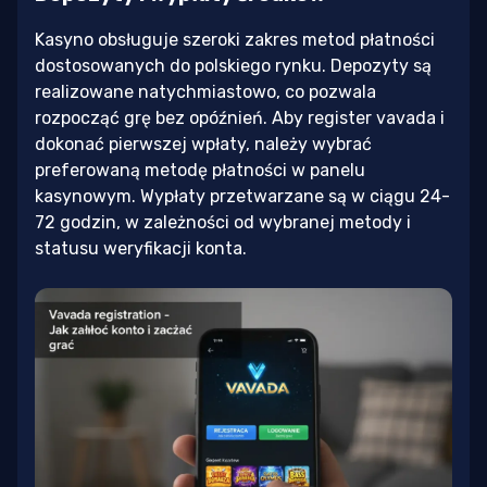
Kasyno obsługuje szeroki zakres metod płatności
dostosowanych do polskiego rynku. Depozyty są
realizowane natychmiastowo, co pozwala
rozpocząć grę bez opóźnień. Aby register vavada i
dokonać pierwszej wpłaty, należy wybrać
preferowaną metodę płatności w panelu
kasynowym. Wypłaty przetwarzane są w ciągu 24-
72 godzin, w zależności od wybranej metody i
statusu weryfikacji konta.