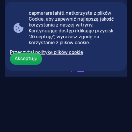
Skontaktuj się z nami
capmararatahiti.netkorzysta z plików
vavada
Cookie, aby zapewnić najlepszą jakość
korzystania z naszej witryny.
Pobierz na Androida
Kontynuując dostęp i klikając przycisk
"Akceptuję", wyrażasz zgodę na
korzystanie z plików cookie.
Pobierz na IOS
Przeczytaj politykę plików cookie
Akceptuję