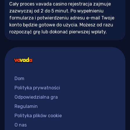
Cały proces vavada casino rejestracja zajmuje
zazwyczaj od 2 do 5 minut. Po wypełnieniu
formularza i potwierdzeniu adresu e-mail Twoje
konto będzie gotowe do użycia. Możesz od razu
rozpocząć grę lub dokonać pierwszej wpłaty.
Dom
Polityka prywatności
Odpowiedzialna gra
Regulamin
Polityka plików cookie
O nas