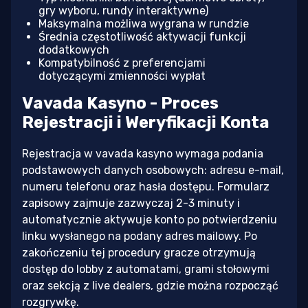
gry wyboru, rundy interaktywne)
Maksymalna możliwa wygrana w rundzie
Średnia częstotliwość aktywacji funkcji
dodatkowych
Kompatybilność z preferencjami
dotyczącymi zmienności wypłat
Vavada Kasyno - Proces
Rejestracji i Weryfikacji Konta
Rejestracja w vavada kasyno wymaga podania
podstawowych danych osobowych: adresu e-mail,
numeru telefonu oraz hasła dostępu. Formularz
zapisowy zajmuje zazwyczaj 2-3 minuty i
automatycznie aktywuje konto po potwierdzeniu
linku wysłanego na podany adres mailowy. Po
zakończeniu tej procedury gracze otrzymują
dostęp do lobby z automatami, grami stołowymi
oraz sekcją z live dealers, gdzie można rozpocząć
rozgrywkę.