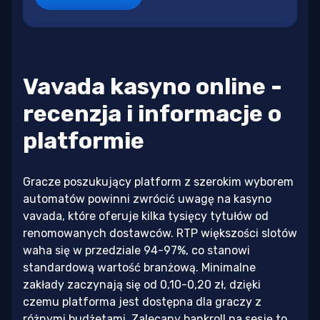
Vavada kasyno online -
recenzja i informacje o
platformie
Gracze poszukujący platform z szerokim wyborem
automatów powinni zwrócić uwagę na kasyno
vavada, które oferuje kilka tysięcy tytułów od
renomowanych dostawców. RTP większości slotów
waha się w przedziale 94-97%, co stanowi
standardową wartość branżową. Minimalne
zakłady zaczynają się od 0,10-0,20 zł, dzięki
czemu platforma jest dostępna dla graczy z
różnymi budżetami. Zalecany bankroll na sesję to