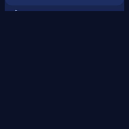
Polityka plików cookie
O nas
Skontaktuj się z nami
vavada
Pobierz na Androida
Pobierz na IOS