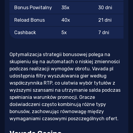
Bonus Powitalny
35x
30 dni
Reload Bonus
40x
21 dni
Cashback
5x
7 dni
Optymalizacja strategii bonusowej polega na
skupieniu się na automatach o niskiej zmienności
podczas realizacji wymogów obrotu. Vavada pl
udostępnia filtry wyszukiwania gier według
współczynnika RTP, co ułatwia wybór tytułów z
wyższymi szansami na utrzymanie salda podczas
spełniania warunków promocji. Gracze
doświadczeni często kombinują różne typy
bonusów, zachowując równowagę między
wymaganiami czasowymi poszczególnych ofert.