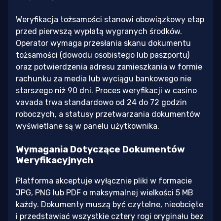
Weryfikacja tożsamości stanowi obowiązkowy etap
przed pierwszą wypłatą wygranych środków.
Operator wymaga przesłania skanu dokumentu
tożsamości (dowodu osobistego lub paszportu)
oraz potwierdzenia adresu zamieszkania w formie
rachunku za media lub wyciągu bankowego nie
starszego niż 90 dni. Proces weryfikacji w casino
vavada trwa standardowo od 24 do 72 godzin
roboczych, a statusy przetwarzania dokumentów
wyświetlane są w panelu użytkownika.
Wymagania Dotyczące Dokumentów
Weryfikacyjnych
Platforma akceptuje wyłącznie pliki w formacie
JPG, PNG lub PDF o maksymalnej wielkości 5 MB
każdy. Dokumenty muszą być czytelne, nieobcięte
i przedstawiać wszystkie cztery rogi oryginału bez