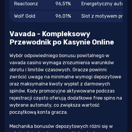
Reactoonz
96,51%
Energetyczny automat
Wolf Gold
96,01%
Slot z motywem przyro
Vavada - Kompleksowy
Przewodnik po Kasynie Online
Wybór odpowiedniego bonusu powitalnego w
vavada casino wymaga zrozumienia warunków
obrotu i limitów czasowych. Gracze powinni
zwrócić uwagę na minimalne wymogi depozytowe
oraz maksymalne kwoty wypłat z darmowych
spinów. Kody promocyjne aktywowane podczas
rejestracji często oferują dodatkowe free spins na
wybrane automaty, co zwiększa wartość
początkową konta gracza.
Mechanika bonusów depozytowych różni się w