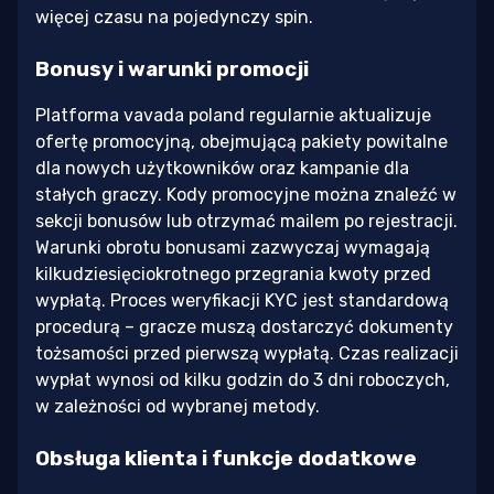
więcej czasu na pojedynczy spin.
Bonusy i warunki promocji
Platforma vavada poland regularnie aktualizuje
ofertę promocyjną, obejmującą pakiety powitalne
dla nowych użytkowników oraz kampanie dla
stałych graczy. Kody promocyjne można znaleźć w
sekcji bonusów lub otrzymać mailem po rejestracji.
Warunki obrotu bonusami zazwyczaj wymagają
kilkudziesięciokrotnego przegrania kwoty przed
wypłatą. Proces weryfikacji KYC jest standardową
procedurą – gracze muszą dostarczyć dokumenty
tożsamości przed pierwszą wypłatą. Czas realizacji
wypłat wynosi od kilku godzin do 3 dni roboczych,
w zależności od wybranej metody.
Obsługa klienta i funkcje dodatkowe