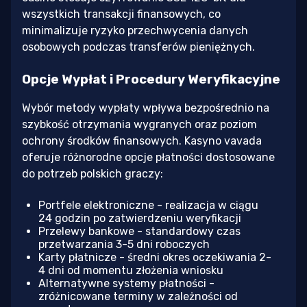
wszystkich transakcji finansowych, co
minimalizuje ryzyko przechwycenia danych
osobowych podczas transferów pieniężnych.
Opcje Wypłat i Procedury Weryfikacyjne
Wybór metody wypłaty wpływa bezpośrednio na
szybkość otrzymania wygranych oraz poziom
ochrony środków finansowych. Kasyno vavada
oferuje różnorodne opcje płatności dostosowane
do potrzeb polskich graczy:
Portfele elektroniczne - realizacja w ciągu
24 godzin po zatwierdzeniu weryfikacji
Przelewy bankowe - standardowy czas
przetwarzania 3-5 dni roboczych
Karty płatnicze - średni okres oczekiwania 2-
4 dni od momentu złożenia wniosku
Alternatywne systemy płatności -
zróżnicowane terminy w zależności od