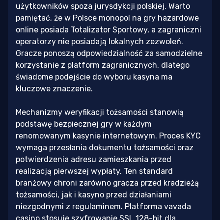
użytkowników spoza jurysdykcji polskiej. Warto
pamiętać, że w Polsce monopol na gry hazardowe
online posiada Totalizator Sportowy, a zagraniczni
operatorzy nie posiadają lokalnych zezwoleń.
Gracze ponoszą odpowiedzialność za samodzielne
korzystanie z platform zagranicznych, dlatego
świadome podejście do wyboru kasyna ma
kluczowe znaczenie.
Mechanizmy weryfikacji tożsamości stanowią
podstawę bezpiecznej gry w każdym
renomowanym kasynie internetowym. Proces KYC
wymaga przesłania dokumentu tożsamości oraz
potwierdzenia adresu zamieszkania przed
realizacją pierwszej wypłaty. Ten standard
branżowy chroni zarówno gracza przed kradzieżą
tożsamości, jak i kasyno przed działaniami
niezgodnymi z regulaminem. Platforma vavada
casino stosuje szyfrowanie SSL 128-bit dla