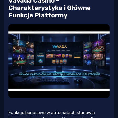
Vavada Casino -
Charakterystyka i Główne
Funkcje Platformy
Funkcje bonusowe w automatach stanowią