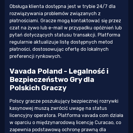
Obsługa klienta dostępna jest w trybie 24/7 dla
rozwiązywania problemów związanych z
płatnościami. Gracze mogą kontaktować się przez
czat na żywo lub e-mail w przypadku opóźnień lub
pytań dotyczących statusu transakcji. Platforma
regularnie aktualizuje listę dostępnych metod
płatności, dostosowując ofertę do lokalnych
preferencji rynkowych.
Vavada Poland - Legalność i
Bezpieczeństwo Gry dla
Polskich Graczy
Polscy gracze poszukujący bezpiecznej rozrywki
kasynowej muszą zwrócić uwagę na status
licencyjny operatora. Platforma vavada com działa
w oparciu o międzynarodową licencję Curacao, co
zapewnia podstawową ochronę prawną dla